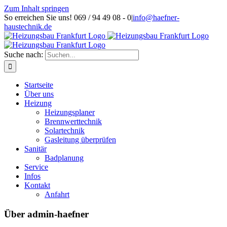
Zum Inhalt springen
So erreichen Sie uns! 069 / 94 49 08 - 0
|
info@haefner-
haustechnik.de
Suche nach:
Startseite
Über uns
Heizung
Heizungsplaner
Brennwerttechnik
Solartechnik
Gasleitung überprüfen
Sanitär
Badplanung
Service
Infos
Kontakt
Anfahrt
Über
admin-haefner