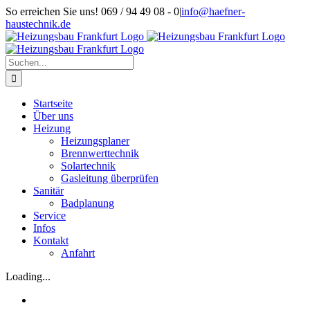
Zum
So erreichen Sie uns! 069 / 94 49 08 - 0
|
info@haefner-
Inhalt
haustechnik.de
springen
Suche
nach:
Startseite
Über uns
Heizung
Heizungsplaner
Brennwerttechnik
Solartechnik
Gasleitung überprüfen
Sanitär
Badplanung
Service
Infos
Kontakt
Anfahrt
Loading...